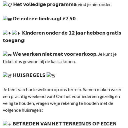
𝗛𝗲𝘁 𝘃𝗼𝗹𝗹𝗲𝗱𝗶𝗴𝗲 𝗽𝗿𝗼𝗴𝗿𝗮𝗺𝗺𝗮 vind je hieronder.
𝗗𝗲 𝗲𝗻𝘁𝗿𝗲𝗲 𝗯𝗲𝗱𝗿𝗮𝗮𝗴𝘁 €𝟳,𝟱𝟬.
𝗞𝗶𝗻𝗱𝗲𝗿𝗲𝗻 𝗼𝗻𝗱𝗲𝗿 𝗱𝗲 𝟭𝟮 𝗷𝗮𝗮𝗿 𝗵𝗲𝗯𝗯𝗲𝗻 𝗴𝗿𝗮𝘁𝗶𝘀
𝘁𝗼𝗲𝗴𝗮𝗻𝗴!
𝗪𝗲 𝘄𝗲𝗿𝗸𝗲𝗻 𝗻𝗶𝗲𝘁 𝗺𝗲𝘁 𝘃𝗼𝗼𝗿𝘃𝗲𝗿𝗸𝗼𝗼𝗽. Je kunt je
ticket dus gewoon bij de kassa kopen.
𝗛𝗨𝗜𝗦𝗥𝗘𝗚𝗘𝗟𝗦
Je bent van harte welkom op ons terrein. Samen maken we er
een prachtig weekend van! Om het voor iedereen gezellig én
veilig te houden, vragen we je rekening te houden met de
volgende huisregels:
𝗕𝗘𝗧𝗥𝗘𝗗𝗘𝗡 𝗩𝗔𝗡 𝗛𝗘𝗧 𝗧𝗘𝗥𝗥𝗘𝗜𝗡 𝗜𝗦 𝗢𝗣 𝗘𝗜𝗚𝗘𝗡