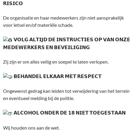
𝗥𝗜𝗦𝗜𝗖𝗢
De organisatie en haar medewerkers zijn niet aansprakelijk
voor letsel en/of materiële schade.
𝗩𝗢𝗟𝗚 𝗔𝗟𝗧𝗜𝗝𝗗 𝗗𝗘 𝗜𝗡𝗦𝗧𝗥𝗨𝗖𝗧𝗜𝗘𝗦 𝗢𝗣 𝗩𝗔𝗡 𝗢𝗡𝗭𝗘
𝗠𝗘𝗗𝗘𝗪𝗘𝗥𝗞𝗘𝗥𝗦 𝗘𝗡 𝗕𝗘𝗩𝗘𝗜𝗟𝗜𝗚𝗜𝗡𝗚
Zij zijn er om alles veilig en soepel te laten verlopen.
𝗕𝗘𝗛𝗔𝗡𝗗𝗘𝗟 𝗘𝗟𝗞𝗔𝗔𝗥 𝗠𝗘𝗧 𝗥𝗘𝗦𝗣𝗘𝗖𝗧
Ongewenst gedrag kan leiden tot verwijdering van het terrein
en eventueel melding bij de politie.
𝗔𝗟𝗖𝗢𝗛𝗢𝗟 𝗢𝗡𝗗𝗘𝗥 𝗗𝗘 𝟭𝟴 𝗡𝗜𝗘𝗧 𝗧𝗢𝗘𝗚𝗘𝗦𝗧𝗔𝗔𝗡
Wij houden ons aan de wet.