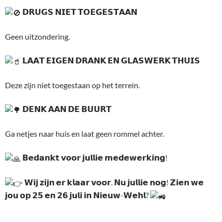
𝗗𝗥𝗨𝗚𝗦 𝗡𝗜𝗘𝗧 𝗧𝗢𝗘𝗚𝗘𝗦𝗧𝗔𝗔𝗡
Geen uitzondering.
𝗟𝗔𝗔𝗧 𝗘𝗜𝗚𝗘𝗡 𝗗𝗥𝗔𝗡𝗞 𝗘𝗡 𝗚𝗟𝗔𝗦𝗪𝗘𝗥𝗞 𝗧𝗛𝗨𝗜𝗦
Deze zijn niet toegestaan op het terrein.
𝗗𝗘𝗡𝗞 𝗔𝗔𝗡 𝗗𝗘 𝗕𝗨𝗨𝗥𝗧
Ga netjes naar huis en laat geen rommel achter.
𝗕𝗲𝗱𝗮𝗻𝗸𝘁 𝘃𝗼𝗼𝗿 𝗷𝘂𝗹𝗹𝗶𝗲 𝗺𝗲𝗱𝗲𝘄𝗲𝗿𝗸𝗶𝗻𝗴!
𝗪𝗶𝗷 𝘇𝗶𝗷𝗻 𝗲𝗿 𝗸𝗹𝗮𝗮𝗿 𝘃𝗼𝗼𝗿. 𝗡𝘂 𝗷𝘂𝗹𝗹𝗶𝗲 𝗻𝗼𝗴! 𝗭𝗶𝗲𝗻 𝘄𝗲
𝗷𝗼𝘂 𝗼𝗽 𝟮𝟱 𝗲𝗻 𝟮𝟲 𝗷𝘂𝗹𝗶 𝗶𝗻 𝗡𝗶𝗲𝘂𝘄-𝗪𝗲𝗵𝗹?