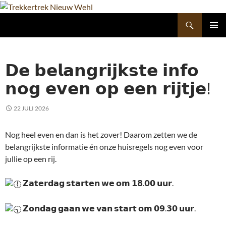
Ga
naar
Zoeken
Trekkertrek Nieuw Wehl
de
inhoud
PRIMAI
MENU
𝗗𝗲 𝗯𝗲𝗹𝗮𝗻𝗴𝗿𝗶𝗷𝗸𝘀𝘁𝗲 𝗶𝗻𝗳𝗼
𝗻𝗼𝗴 𝗲𝘃𝗲𝗻 𝗼𝗽 𝗲𝗲𝗻 𝗿𝗶𝗷𝘁𝗷𝗲!
22 JULI 2026
Nog heel even en dan is het zover! Daarom zetten we de
belangrijkste informatie én onze huisregels nog even voor
jullie op een rij.
𝗭𝗮𝘁𝗲𝗿𝗱𝗮𝗴 𝘀𝘁𝗮𝗿𝘁𝗲𝗻 𝘄𝗲 𝗼𝗺 𝟭𝟴.𝟬𝟬 𝘂𝘂𝗿.
𝗭𝗼𝗻𝗱𝗮𝗴 𝗴𝗮𝗮𝗻 𝘄𝗲 𝘃𝗮𝗻 𝘀𝘁𝗮𝗿𝘁 𝗼𝗺 𝟬𝟵.𝟯𝟬 𝘂𝘂𝗿.