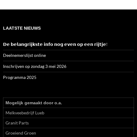
navigatie
LAATSTE NIEUWS
𝗗𝗲 𝗯𝗲𝗹𝗮𝗻𝗴𝗿𝗶𝗷𝗸𝘀𝘁𝗲 𝗶𝗻𝗳𝗼 𝗻𝗼𝗴 𝗲𝘃𝗲𝗻 𝗼𝗽 𝗲𝗲𝗻 𝗿𝗶𝗷𝘁𝗷𝗲!
Deelnemerslijst online
Inschrijven op zondag 3 mei 2026
Programma 2025
Mogelijk gemaakt door o.a.
Melkveebedrijf Lueb
Granit Parts
Groeiend Groen