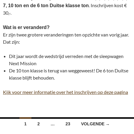
. Inschrijven kost €
7, 10 ton en de 6 ton Duitse klasse ton
30,-.
Wat is er veranderd?
Er zijn twee grotere veranderingen ten opzichte van vorig jaar.
Dat zijn:
Dit jaar wordt de wedstrijd verreden met de sleepwagen
Next Mission
De 10 ton klasse is terug van weggeweest! De 6 ton Duitse
klasse blijft behouden.
Kijk voor meer informatie over het inschrijven op deze pagina
Berichten
1
2
…
23
VOLGENDE →