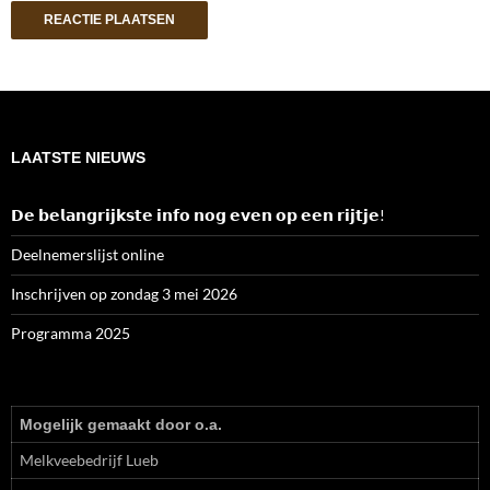
LAATSTE NIEUWS
𝗗𝗲 𝗯𝗲𝗹𝗮𝗻𝗴𝗿𝗶𝗷𝗸𝘀𝘁𝗲 𝗶𝗻𝗳𝗼 𝗻𝗼𝗴 𝗲𝘃𝗲𝗻 𝗼𝗽 𝗲𝗲𝗻 𝗿𝗶𝗷𝘁𝗷𝗲!
Deelnemerslijst online
Inschrijven op zondag 3 mei 2026
Programma 2025
Mogelijk gemaakt door o.a.
Melkveebedrijf Lueb