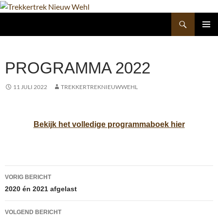
Ga
naar
Zoeken
Trekkertrek Nieuw Wehl
de
inhoud
PRIMAI
MENU
PROGRAMMA 2022
11 JULI 2022
TREKKERTREKNIEUWWEHL
Bekijk het volledige programmaboek hier
Bericht
VORIG BERICHT
navigatie
2020 én 2021 afgelast
VOLGEND BERICHT