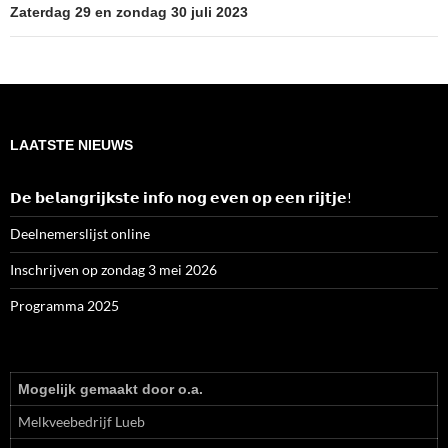
Zaterdag 29 en zondag 30 juli 2023
LAATSTE NIEUWS
𝗗𝗲 𝗯𝗲𝗹𝗮𝗻𝗴𝗿𝗶𝗷𝗸𝘀𝘁𝗲 𝗶𝗻𝗳𝗼 𝗻𝗼𝗴 𝗲𝘃𝗲𝗻 𝗼𝗽 𝗲𝗲𝗻 𝗿𝗶𝗷𝘁𝗷𝗲!
Deelnemerslijst online
Inschrijven op zondag 3 mei 2026
Programma 2025
Mogelijk gemaakt door o.a.
Melkveebedrijf Lueb